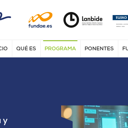
CIO
QUÉ ES
PROGRAMA
PONENTES
F
 y