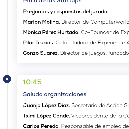
Pitch de las Startups
Preguntas y respuestas del jurado
Marlon Molina.
Director de Computerworld U
Mònica Pérez Hurtado.
Co-Founder de Exp
Pilar Trucios.
Cofundadora de Experience 
Gonzo Suarez.
Director de juegos, fundador
10:45
Saludo organizaciones
Juanjo López Díaz.
Secretario de Acción S
Tximi López Conde.
Vicepresidente de la C
Carlos Pereda.
Responsable de empleo de