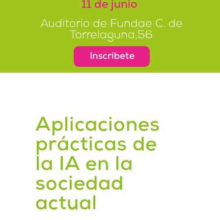
11 de junio
Auditorio de Fundae C. de
Torrelaguna,56
Inscríbete
Aplicaciones
prácticas de
la IA en la
sociedad
actual