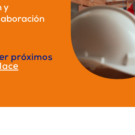
 y
laboración
er próximos
lace