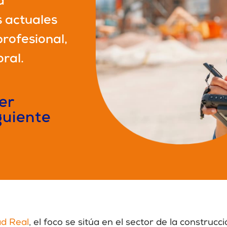
a
s actuales
profesional,
oral.
er
guiente
d Real
, el foco se sitúa en el sector de la construc