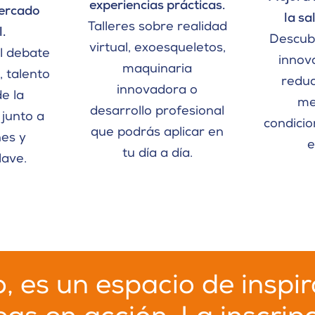
experiencias prácticas.
mercado
la sa
Talleres sobre realidad
.
Descub
virtual, exoesqueletos,
el debate
innov
maquinaria
 talento
reduc
innovadora o
de la
me
desarrollo profesional
 junto a
condicio
que podrás aplicar en
nes y
e
tu día a día.
lave.
, es un espacio de inspir