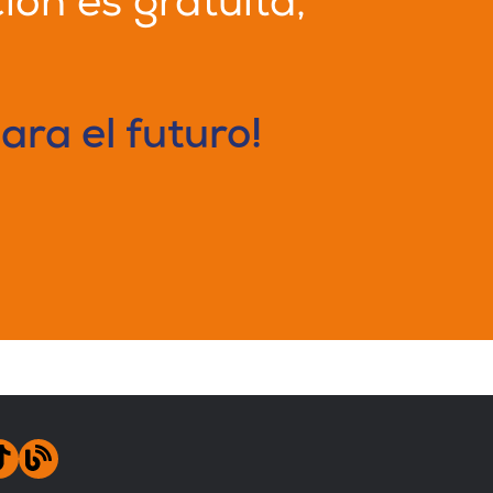
ión es gratuita,
!
ara el futuro!
acebook.com/Fundae.es/
/www.linkedin.com/company/fundacion-
ube
stagram
TikTok
blog