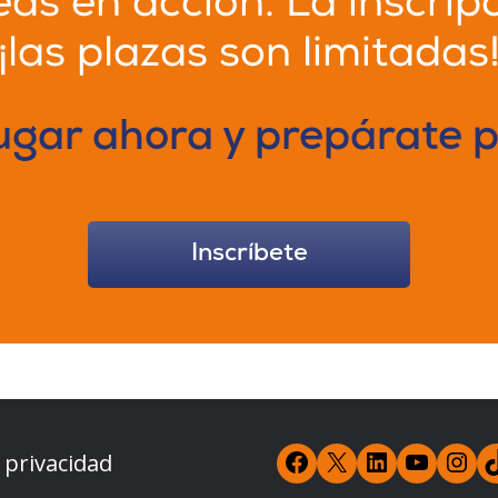
as en acción. La inscripc
¡las plazas son limitadas
ugar ahora y prepárate p
Inscríbete
https://www.f
X
https:/
YouT
In
e privacidad
estatal-