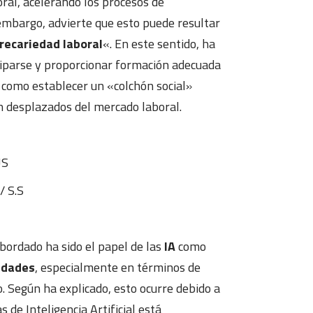
ral, acelerando los procesos de
 embargo, advierte que esto puede resultar
recariedad laboral
«. En este sentido, ha
ciparse y proporcionar formación adecuada
í como establecer un «colchón social»
n desplazados del mercado laboral.
S
/
S.S
bordado ha sido el papel de las
IA
como
ldades
, especialmente en términos de
o. Según ha explicado, esto ocurre debido a
 de Inteligencia Artificial está